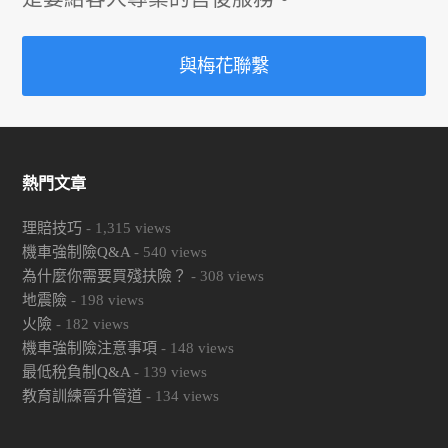
與梅花聯繫
熱門文章
理賠技巧
-
1,315
views
機車強制險Q&A
-
540
views
為什麼你需要買殘扶險？
-
308
views
地震險
-
198
views
火險
-
182
views
機車強制險注意事項
-
148
views
最低稅負制Q&A
-
139
views
教育訓練晉升管道
-
134
views