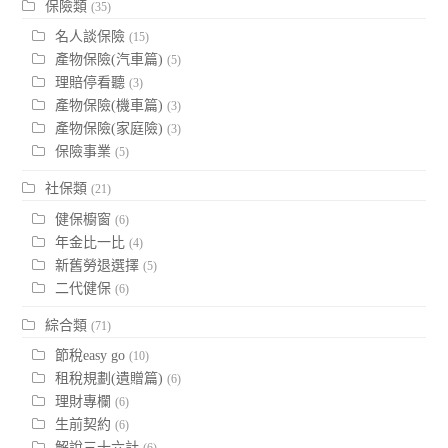
保險類
(35)
名人談保險
(15)
產物保險(汽車篇)
(5)
理賠停看聽
(3)
產物保險(機車篇)
(3)
產物保險(家庭險)
(3)
保險事業
(5)
社保類
(21)
健保櫥窗
(6)
年金比一比
(4)
新舊勞退選擇
(5)
二代健保
(6)
綜合類
(71)
節稅easy go
(10)
租稅規劃(遺贈篇)
(6)
理財專欄
(6)
生前契約
(6)
解說三十六計