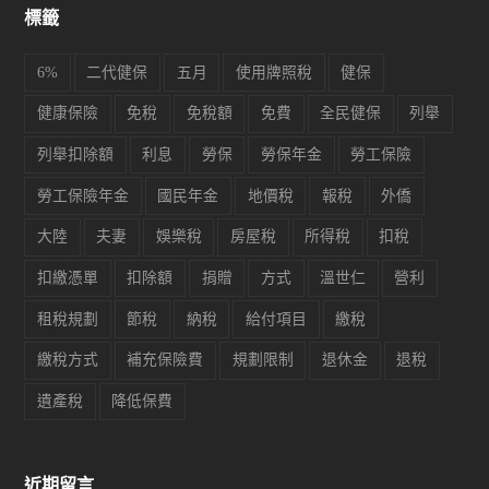
標籤
6%
二代健保
五月
使用牌照稅
健保
健康保險
免稅
免稅額
免費
全民健保
列舉
列舉扣除額
利息
勞保
勞保年金
勞工保險
勞工保險年金
國民年金
地價稅
報稅
外僑
大陸
夫妻
娛樂稅
房屋稅
所得稅
扣稅
扣繳憑單
扣除額
捐贈
方式
溫世仁
營利
租稅規劃
節稅
納稅
給付項目
繳稅
繳稅方式
補充保險費
規劃限制
退休金
退稅
遺產稅
降低保費
近期留言