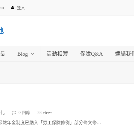
com
登入
地
長
Blog
活動相簿
保險Q&A
連絡我
一比
0 回應
28
views
保險年金制度已納入「勞工保險條例」部分條文修…