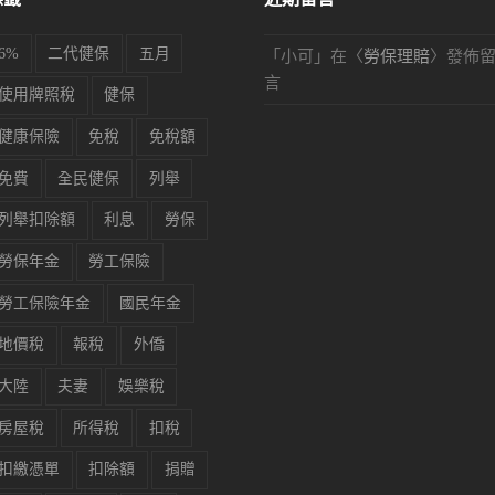
6%
二代健保
五月
「
小可
」在〈
勞保理賠
〉發佈
言
使用牌照稅
健保
健康保險
免稅
免稅額
免費
全民健保
列舉
列舉扣除額
利息
勞保
勞保年金
勞工保險
勞工保險年金
國民年金
地價稅
報稅
外僑
大陸
夫妻
娛樂稅
房屋稅
所得稅
扣稅
扣繳憑單
扣除額
捐贈