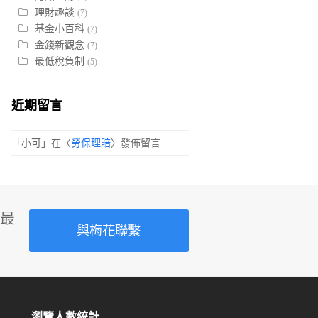
理財趣談
(7)
基金小百科
(7)
金錢新觀念
(7)
最低稅負制
(5)
近期留言
「
小可
」在〈
勞保理賠
〉發佈留言
最
與梅花聯繫
瀏覽人數統計