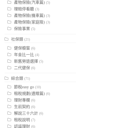
產物保險(汽車篇)
(5)
理賠停看聽
(3)
產物保險(機車篇)
(3)
產物保險(家庭險)
(3)
保險事業
(5)
社保類
(21)
健保櫥窗
(6)
年金比一比
(4)
新舊勞退選擇
(5)
二代健保
(6)
綜合類
(71)
節稅easy go
(10)
租稅規劃(遺贈篇)
(6)
理財專欄
(6)
生前契約
(6)
解說三十六計
(6)
租稅說明
(7)
認識理財
(6)