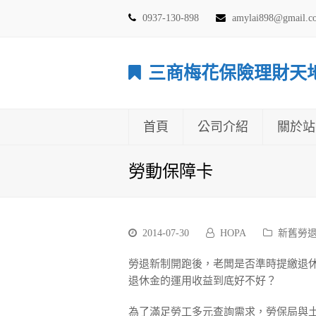
0937-130-898
amylai898@gmail.
三商梅花保險理財天
首頁
公司介紹
關於站
勞動保障卡
2014-07-30
HOPA
新舊勞
勞退新制開跑後，老闆是否準時提繳退
退休金的運用收益到底好不好？
為了滿足勞工多元查詢需求，勞保局與土銀