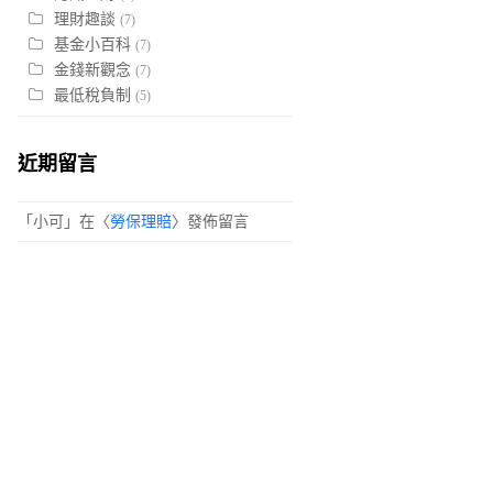
理財趣談
(7)
基金小百科
(7)
金錢新觀念
(7)
最低稅負制
(5)
近期留言
「
小可
」在〈
勞保理賠
〉發佈留言