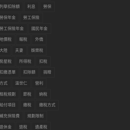
列舉扣除額
利息
勞保
勞保年金
勞工保險
勞工保險年金
國民年金
地價稅
報稅
外僑
大陸
夫妻
娛樂稅
房屋稅
所得稅
扣稅
扣繳憑單
扣除額
捐贈
方式
溫世仁
營利
租稅規劃
節稅
納稅
給付項目
繳稅
繳稅方式
補充保險費
規劃限制
退休金
退稅
遺產稅