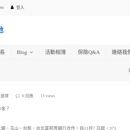
com
登入
地
長
Blog
活動相簿
保險Q&A
連絡我
退選擇
0 回應
13
views
休金？
、玉山、台新、台北富邦等銀行合作，自11月7 日起，371