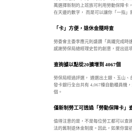
萬選擇新制的上班族可利用勞動保障卡，
在天邊的數字， 而是可以讓你「一指」
「卡」方便，退休金隨時查
勞委會主委李應元則盛讚「高鐵完成時速
感謝勞保局總經理史哲的創意，提出這項
查詢據以點從20擴增到 4067個
勞保局經過評選， 遴選出土銀、玉山、
發卡銀行全台共有 4,067檯自動櫃員機
個。
僅新制勞工可透過「勞動保障卡」
值得注意的是，不是每位勞工都可以查詢
法的舊制退休金制度。因此，如果你當