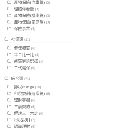
產物保險(汽車篇)
(5)
理賠停看聽
(3)
產物保險(機車篇)
(3)
產物保險(家庭險)
(3)
保險事業
(5)
社保類
(21)
健保櫥窗
(6)
年金比一比
(4)
新舊勞退選擇
(5)
二代健保
(6)
綜合類
(71)
節稅easy go
(10)
租稅規劃(遺贈篇)
(6)
理財專欄
(6)
生前契約
(6)
解說三十六計
(6)
租稅說明
(7)
認識理財
(6)