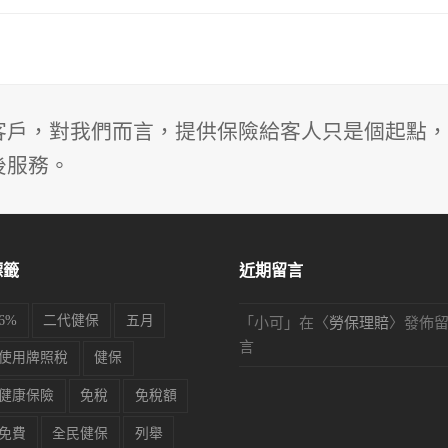
客戶，對我們而言，提供保險給客人只是個起點，
後服務。
標籤
近期留言
6%
二代健保
五月
「
小可
」在〈
勞保理賠
〉發佈
言
使用牌照稅
健保
健康保險
免稅
免稅額
免費
全民健保
列舉