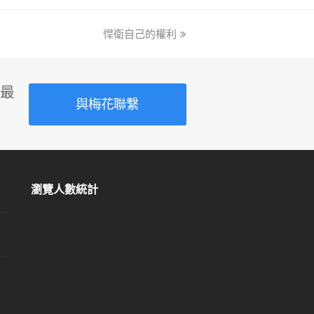
悍衛自己的權利
next
post:
最
與梅花聯繫
瀏覽人數統計
留