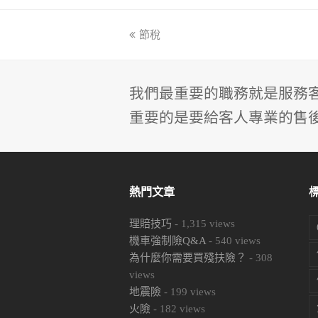
previous
節稅
post:
我們最重要的職務就是服務
重要的是要給客人專業的售
熱門文章
理賠技巧
-
1,315
views
機車強制險Q&A
-
540
views
為什麼你需要買殘扶險？
-
308
views
地震險
-
199
views
火險
-
182
views