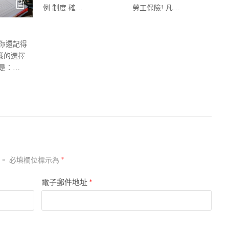
例 制度 確…
勞工保險! 凡…
 你還記得
樣的選擇
是：…
*
。
必填欄位標示為
電子郵件地址
*