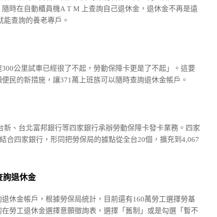
隨時在自動櫃員機A T M 上查詢自己退休金，退休金不再是遠
就能查詢的養老專戶。
300公里試車已經很了不起，勞動保障卡更是了不起」。這要
便民的新措施，讓371萬上班族可以隨時查詢退休金帳戶。
台新、台北富邦銀行等四家銀行承辦勞動保障卡發卡業務。四家
，結合四家銀行，形同把勞保局的據點從全台20個，擴充到4,067
查詢退休金
退休金帳戶，根據勞保局統計，目前還有160萬勞工選擇勞基
初在勞工退休金選擇意願徵詢表，選擇「舊制」或是勾選「暫不