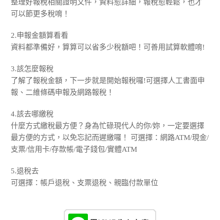
整理好報稅相關證明文件，資料愈詳細，報稅愈輕鬆，也才
可以節更多稅唷！
2.申報金額算看看
資料都準備好，算算可以省多少稅額吧！可善用試算軟體唷!
3.該怎麼報稅
了解了報稅金額，下一步就是開始報稅囉!可選擇人工書面申
報、二維條碼申報及網路報稅！
4.該去哪繳稅
什麼方式繳稅最方便？身為忙碌現代人的你/妳，一定要選擇
最方便的方式，以免忘記而遲繳囉！ 可選擇：網路ATM/現金/
支票/信用卡/存款帳/電子錢包/實體ATM
5.退稅去
可選擇：帳戶退稅、支票退稅、親臨付款單位