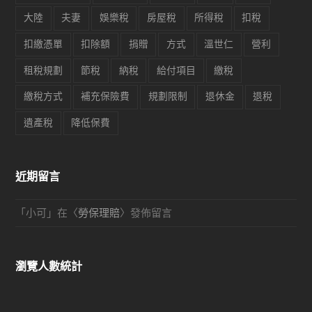
大陸
夫妻
娛樂稅
房屋稅
所得稅
扣稅
扣繳憑單
扣除額
捐贈
方式
溫世仁
營利
租稅規劃
節稅
納稅
給付項目
繳稅
繳稅方式
補充保險費
規劃限制
退休金
退稅
遺產稅
降低保費
近期留言
「
小可
」在〈
勞保理賠
〉發佈留言
瀏覽人數統計