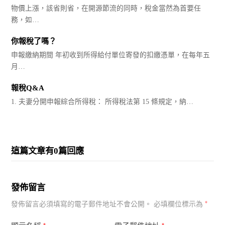
物價上漲，該省則省，在開源節流的同時，稅金當然為首要任
務，如…
你報稅了嗎？
申報繳納期間 年初收到所得給付單位寄發的扣繳憑單，在每年五
月…
報稅Q&A
1. 夫妻分開申報綜合所得稅： 所得稅法第 15 條規定，納…
這篇文章有0篇回應
發佈留言
*
發佈留言必須填寫的電子郵件地址不會公開。
必填欄位標示為
*
*