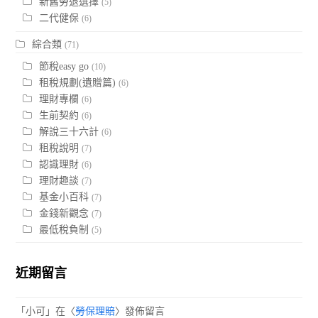
新舊勞退選擇
(5)
二代健保
(6)
綜合類
(71)
節稅easy go
(10)
租稅規劃(遺贈篇)
(6)
理財專欄
(6)
生前契約
(6)
解說三十六計
(6)
租稅說明
(7)
認識理財
(6)
理財趣談
(7)
基金小百科
(7)
金錢新觀念
(7)
最低稅負制
(5)
近期留言
「
小可
」在〈
勞保理賠
〉發佈留言