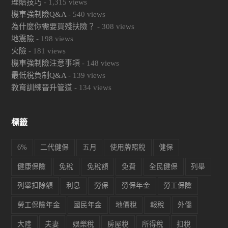
理賠技巧
-
1,315
views
機車強制險Q&A
-
540
views
為什麼你需要買殘扶險？
-
308
views
地震險
-
198
views
火險
-
181
views
機車強制險注意事項
-
148
views
最低稅負制Q&A
-
139
views
教育訓練晉升管道
-
134
views
標籤
6%
二代健保
五月
使用牌照稅
健保
健康保險
免稅
免稅額
免費
全民健保
列舉
列舉扣除額
利息
勞保
勞保年金
勞工保險
勞工保險年金
國民年金
地價稅
報稅
外僑
大陸
夫妻
娛樂稅
房屋稅
所得稅
扣稅