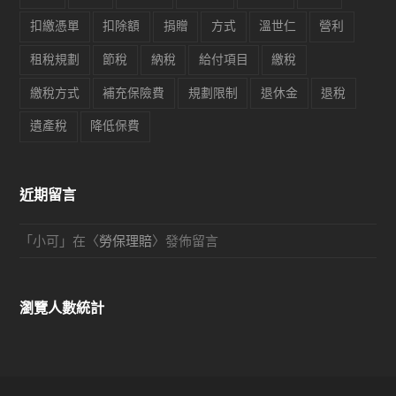
扣繳憑單
扣除額
捐贈
方式
溫世仁
營利
租稅規劃
節稅
納稅
給付項目
繳稅
繳稅方式
補充保險費
規劃限制
退休金
退稅
遺產稅
降低保費
近期留言
「
小可
」在〈
勞保理賠
〉發佈留言
瀏覽人數統計