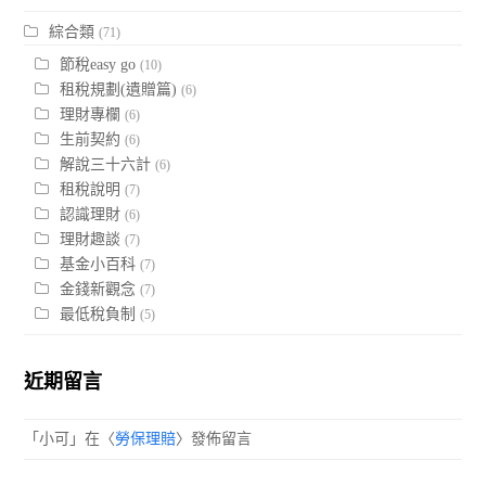
綜合類
(71)
節稅easy go
(10)
租稅規劃(遺贈篇)
(6)
理財專欄
(6)
生前契約
(6)
解說三十六計
(6)
租稅說明
(7)
認識理財
(6)
理財趣談
(7)
基金小百科
(7)
金錢新觀念
(7)
最低稅負制
(5)
近期留言
「
小可
」在〈
勞保理賠
〉發佈留言