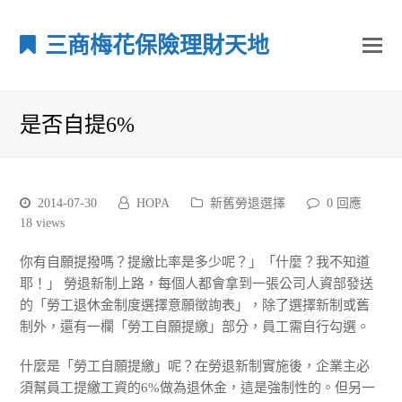
三商梅花保險理財天地
是否自提6%
2014-07-30
HOPA
新舊勞退選擇
0 回應
18
views
你有自願提撥嗎？提繳比率是多少呢？」「什麼？我不知道
耶！」 勞退新制上路，每個人都會拿到一張公司人資部發送
的「勞工退休金制度選擇意願徵詢表」，除了選擇新制或舊
制外，還有一欄「勞工自願提繳」部分，員工需自行勾選。
什麼是「勞工自願提繳」呢？在勞退新制實施後，企業主必
須幫員工提繳工資的6%做為退休金，這是強制性的。但另一