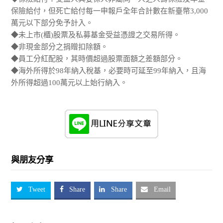
保險給付，但死亡給付每一申報戶全年合計數在新臺幣3,000
萬元以下部分免予計入。
◆未上市(櫃)股票及私募基金受益憑證之交易所得。
◆非現金部分之捐贈扣除額。
◆員工分紅配股，其時價超過股票面額之差額部分。
◆海外所得於98年納入稅基，必要時可延至99年納入，且海
外所得超過100萬元以上始行納入。
與朋友分享
Tweet
Share
Share
Email