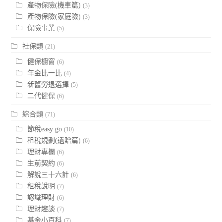
產物保險(機車篇)
(3)
產物保險(家庭險)
(3)
保險事業
(5)
社保類
(21)
健保櫥窗
(6)
年金比一比
(4)
新舊勞退選擇
(5)
二代健保
(6)
綜合類
(71)
節稅easy go
(10)
租稅規劃(遺贈篇)
(6)
理財專欄
(6)
生前契約
(6)
解說三十六計
(6)
租稅說明
(7)
認識理財
(6)
理財趣談
(7)
基金小百科
(7)