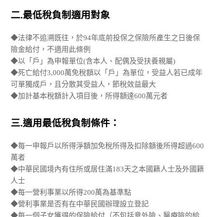
二.最低稅負制適用對象
◆法律不追溯既往，於94年底前投保之保險所產生之日後保
險金給付，不適用此條例
◆以「戶」為申報單位(含本人、配偶及受扶養親屬)
◆死亡給付3,000萬免稅額以「戶」為單位，受益人若已成年
可單獨成戶，且分散其受益人，節稅效益最大
◆加計基本稅額計入項目後，所得額達600萬元者
三.適用最低稅負制條件：
◆每一申報戶以所得淨額加免稅所得及扣除額後所得超過600
萬者
◆中華民國境內有住所或居住滿183天之本國籍人士及外國籍
人士
◆每一營利事業以所得200萬為基準點
◆營利事業是否有在中華民國辦理設立登記
◆每一個子女獲得的保險給付（不包括意外險、醫療險的給