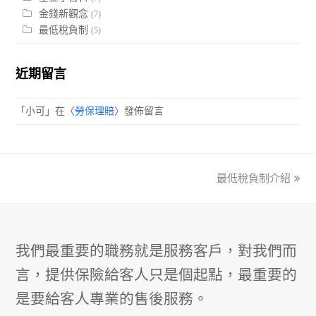
金錢新觀念
(7)
最低稅負制
(5)
近期留言
「
小可
」在〈
勞保理賠
〉發佈留言
最低稅負制介紹
next
post:
我們最重要的職務就是服務客戶，對我們而
言，提供保險給客人只是個起點，最重要的
是要給客人專業的售後服務。