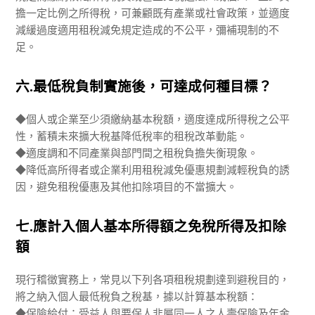
擔一定比例之所得稅，可兼顧既有產業或社會政策，並適度
減緩過度適用租稅減免規定造成的不公平，彌補現制的不
足。
六.最低稅負制實施後，可達成何種目標？
◆個人或企業至少須繳納基本稅額，適度達成所得稅之公平
性，蓄積未來擴大稅基降低稅率的租稅改革動能。
◆適度調和不同產業與部門間之租稅負擔失衡現象。
◆降低高所得者或企業利用租稅減免優惠規劃減輕稅負的誘
因，避免租稅優惠及其他扣除項目的不當擴大。
七.應計入個人基本所得額之免稅所得及扣除
額
現行稽徵實務上，常見以下列各項租稅規劃達到避稅目的，
將之納入個人最低稅負之稅基，據以計算基本稅額：
◆保險給付：受益人與要保人非屬同一人之人壽保險及年金