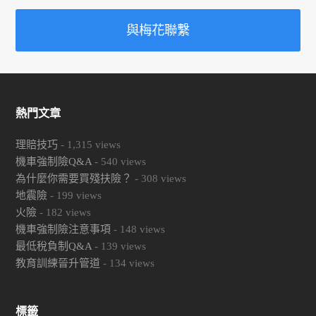
與梅花聯繫
熱門文章
理賠技巧
-
1,315
views
機車強制險Q&A
-
540
views
為什麼你需要買殘扶險？
-
308
views
地震險
-
199
views
火險
-
182
views
機車強制險注意事項
-
148
views
最低稅負制Q&A
-
139
views
教育訓練晉升管道
-
134
views
標籤