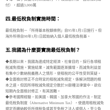
付），超過3,000萬
四.最低稅負制實施時間：
最低稅負制－「所得基本稅額條例」自95年1月1日施行。但
海外所得自98年1月1日起始納入個人最低稅負稅基。
五.我國為什麼要實施最低稅負制？
◆長期以來，我國為達成特定經濟、社會目的，採行各項租
稅減免措施。實施結果，減免範圍逐漸擴增，而減免利益並
有集中少數納稅義務人之情形，使租稅的公平性受到質疑。
◆全面檢討修正不合時宜的租稅減免規定，係解決問題的根
本之道。但因所得稅減免規定分散於30餘種法律當中，欲在
短期內全面檢討修正，有其困難。
◆參考國際經驗，如美國、韓國、加拿大等國的作法，制定
最低稅負制度（Alternative Minimum Tax），使適用租稅減免
規定而繳納較低所得稅負或甚至免稅之法人或個人，至少負