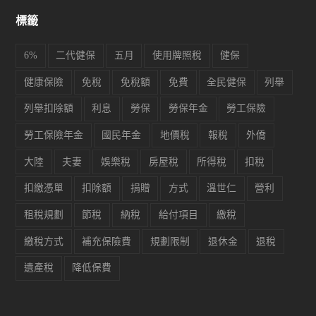
標籤
6%
二代健保
五月
使用牌照稅
健保
健康保險
免稅
免稅額
免費
全民健保
列舉
列舉扣除額
利息
勞保
勞保年金
勞工保險
勞工保險年金
國民年金
地價稅
報稅
外僑
大陸
夫妻
娛樂稅
房屋稅
所得稅
扣稅
扣繳憑單
扣除額
捐贈
方式
溫世仁
營利
租稅規劃
節稅
納稅
給付項目
繳稅
繳稅方式
補充保險費
規劃限制
退休金
退稅
遺產稅
降低保費