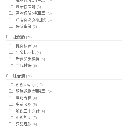
產物保險(汽車篇)
(5)
理賠停看聽
(3)
產物保險(機車篇)
(3)
產物保險(家庭險)
(3)
保險事業
(5)
社保類
(21)
健保櫥窗
(6)
年金比一比
(4)
新舊勞退選擇
(5)
二代健保
(6)
綜合類
(71)
節稅easy go
(10)
租稅規劃(遺贈篇)
(6)
理財專欄
(6)
生前契約
(6)
解說三十六計
(6)
租稅說明
(7)
認識理財
(6)