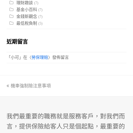
理財趣談
(7)
基金小百科
(7)
金錢新觀念
(7)
最低稅負制
(5)
近期留言
「
小可
」在〈
勞保理賠
〉發佈留言
previous
機車強制險注意事項
post:
我們最重要的職務就是服務客戶，對我們而
言，提供保險給客人只是個起點，最重要的