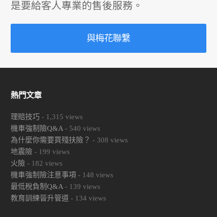
是要給客人專業的售後服務。
與梅花聯繫
熱門文章
理賠技巧
-
1,315
views
機車強制險Q&A
-
540
views
為什麼你需要買殘扶險？
-
308
views
地震險
-
199
views
火險
-
182
views
機車強制險注意事項
-
148
views
最低稅負制Q&A
-
139
views
教育訓練晉升管道
-
134
views