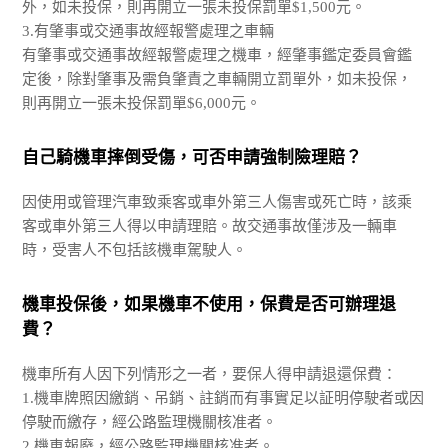
外，如未投保，則再開立一張未投保罰單$1,500元。
3.有肇事或交通事故經報警處理之車輛
有肇事或交通事故經報警處理之機車，經肇事鑑定委員會鑑
定後，除對肇事及需負肇責之車輛開立罰單外，如未投保，
則再開立一張未投保罰單$6,000元。
自己騎機車摔倒受傷，可否申請強制險理賠？
因使用或管理汽車致乘客或車外第三人傷害或死亡時，該乘
客或車外第三人得以申請理賠。故交通事故僅涉及一輛車
時，受害人不包括該機車駕駛人。
機車投保後，如果機車不使用，保費是否可辦理退
費？
機車所有人因下列情形之一者，要保人得申請退還保費：
1.機車牌照因繳銷、吊銷、註銷而有事實足以証明停駛者或因
停駛而繳存，經公路監理機關核准者。
2.機車報廢，經公路監理機關核准者。