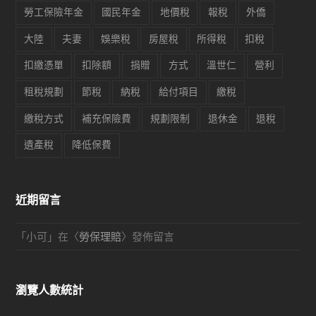
勞工保險年金
國民年金
地價稅
報稅
外僑
大陸
夫妻
娛樂稅
房屋稅
所得稅
扣稅
扣繳憑單
扣除額
捐贈
方式
溫世仁
營利
租稅規劃
節稅
納稅
給付項目
繳稅
繳稅方式
補充保險費
規劃限制
退休金
退稅
遺產稅
降低保費
近期留言
「
小可
」在〈
勞保理賠
〉發佈留言
瀏覽人數統計