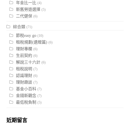
年金比一比
(4)
新舊勞退選擇
(5)
二代健保
(6)
綜合類
(71)
節稅easy go
(10)
租稅規劃(遺贈篇)
(6)
理財專欄
(6)
生前契約
(6)
解說三十六計
(6)
租稅說明
(7)
認識理財
(6)
理財趣談
(7)
基金小百科
(7)
金錢新觀念
(7)
最低稅負制
(5)
近期留言