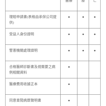
醫療
廢
亡
理賠申請書(表格由承保公司提
●
●
●
供)
受益人身份證明
●
●
●
警憲機關處理證明
●
●
●
合格醫師診斷書及視需要之病
●
例相關資料
醫療費用收據正本
●
同意查閱病歷聲明書
●