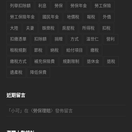
列舉扣除額
利息
勞保
勞保年金
勞工保險
勞工保險年金
國民年金
地價稅
報稅
外僑
大陸
夫妻
娛樂稅
房屋稅
所得稅
扣稅
扣繳憑單
扣除額
捐贈
方式
溫世仁
營利
租稅規劃
節稅
納稅
給付項目
繳稅
繳稅方式
補充保險費
規劃限制
退休金
退稅
遺產稅
降低保費
近期留言
「
小可
」在〈
勞保理賠
〉發佈留言