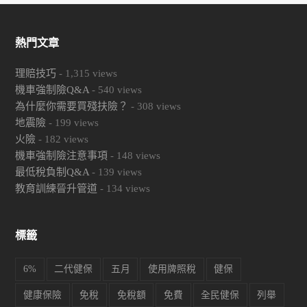
熱門文章
理賠技巧
-
1,315
views
機車強制險Q&A
-
540
views
為什麼你需要買殘扶險？
-
308
views
地震險
-
199
views
火險
-
182
views
機車強制險注意事項
-
148
views
最低稅負制Q&A
-
139
views
教育訓練晉升管道
-
134
views
標籤
6%
二代健保
五月
使用牌照稅
健保
健康保險
免稅
免稅額
免費
全民健保
列舉