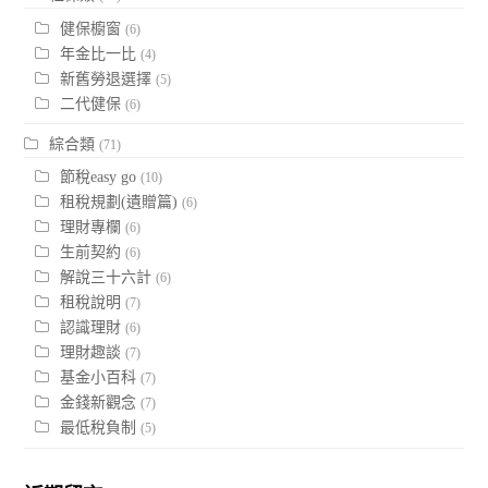
健保櫥窗
(6)
年金比一比
(4)
新舊勞退選擇
(5)
二代健保
(6)
綜合類
(71)
節稅easy go
(10)
租稅規劃(遺贈篇)
(6)
理財專欄
(6)
生前契約
(6)
解說三十六計
(6)
租稅說明
(7)
認識理財
(6)
理財趣談
(7)
基金小百科
(7)
金錢新觀念
(7)
最低稅負制
(5)