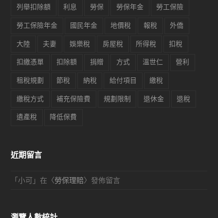
列舉扣除額
利息
勞保
勞保年金
勞工保險
勞工保險年金
國民年金
地價稅
報稅
外僑
大陸
夫妻
娛樂稅
房屋稅
所得稅
扣稅
扣繳憑單
扣除額
捐贈
方式
溫世仁
營利
租稅規劃
節稅
納稅
給付項目
繳稅
繳稅方式
補充保險費
規劃限制
退休金
退稅
遺產稅
降低保費
近期留言
「
小可
」在〈
勞保理賠
〉發佈留言
瀏覽人數統計