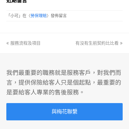
近期留言
「
小可
」在〈
勞保理賠
〉發佈留言
previous
服務流程及項目
有沒有生前契約比比看
next
post:
post:
我們最重要的職務就是服務客戶，對我們而
言，提供保險給客人只是個起點，最重要的
是要給客人專業的售後服務。
與梅花聯繫