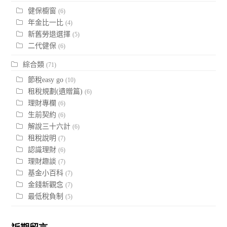
健保櫥窗
(6)
年金比一比
(4)
新舊勞退選擇
(5)
二代健保
(6)
綜合類
(71)
節稅easy go
(10)
租稅規劃(遺贈篇)
(6)
理財專欄
(6)
生前契約
(6)
解說三十六計
(6)
租稅說明
(7)
認識理財
(6)
理財趣談
(7)
基金小百科
(7)
金錢新觀念
(7)
最低稅負制
(5)