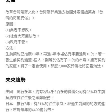
公益
改革台灣殯葬文化，台灣殯葬業過去被國外媒體譏笑為『台
灣的奇風異俗』。
原因：
(1)業者不想改。
(2)社會大眾無法改。
(3)政府不管。
方法：
生前契約已推廣10年，再過5年市場佔有率要達到10％，若一
張生前契約涵蓋5個人，則等於佔有了50％的市場。擁有契約
的家庭，買了一定會使用，那麼7,000家葬儀社將面臨淘汰。
未來趨勢
美國—風行多年，約有2萬4千5百多的葬儀公司有98%以生前
契約來作往生後之殯葬服務。
日本—推行7年，有51%的往生事宜，經過生前契約的方式進
行，市場每年約4400億台幣。