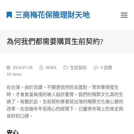
三商梅花保險理財天地
為何我們都需要購買生前契約?
2014-07-28
HOPA
生前契約
0 回應
10
views
在台灣，由於忌諱，不願意倘然的去面對，等到事情發生
時，才會倉皇無措的被人敲詐要脅，我們的殯葬文化真的生
病了，有鑑於此，生前契約業者就台灣的殯葬文化做心靈的
改革，在這幾年辛苦用心的經營下，已獲得市場上的肯定與
良好的口碑。
安心