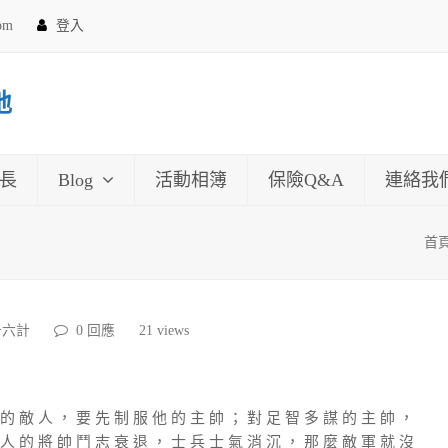
com
登入
地
長
Blog
活動相簿
保險Q&A
連絡我
首
十六計
0 回應
21
views
 的 敵 人 ， 要 先 制 服 他 的 主 帥 ； 對 足 智 多 謀 的 主 帥 ，
 人 的 將 帥 鬥 志 衰 退 ， 士 兵 士 氣 消 沉 ， 那 麼 敵 軍 就 沒