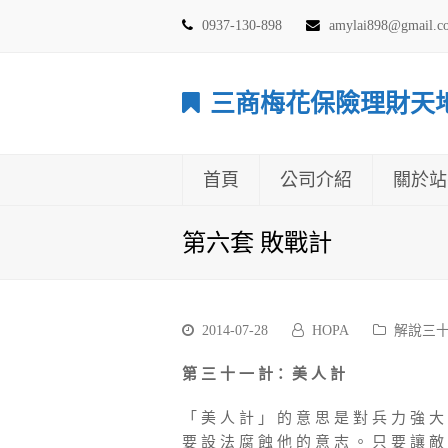
0937-130-898
amylai898@gmail.
三商梅花保險理財天
首頁
公司介紹
關於站
第六套 敗戰計
2014-07-28
HOPA
解說三
第 三 十 一 計： 美 人 計
「 美 人 計 」 的 意 思 是 對 兵 力 強 大
要 設 法 腐 蝕 他 的 意 志 。 只 要 讓 敵