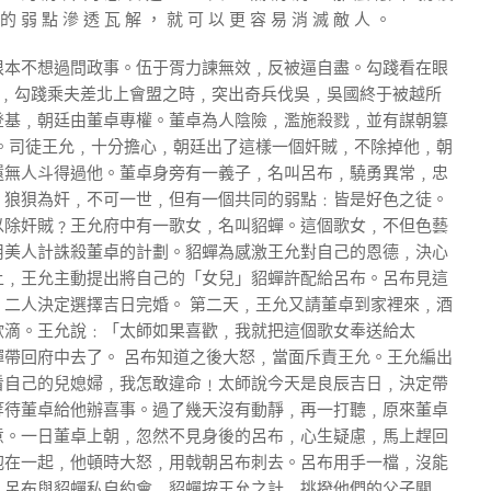
 的 弱 點 滲 透 瓦 解 ， 就 可 以 更 容 易 消 滅 敵 人 。
根本不想過問政事。伍于胥力諫無效﹐反被逼自盡。勾踐看在眼
旱﹐勾踐乘夫差北上會盟之時﹐突出奇兵伐吳﹐吳國終于被越所
登基﹐朝廷由董卓專權。董卓為人陰險﹐濫施殺戮﹐並有謀朝篡
。司徒王允﹐十分擔心﹐朝廷出了這樣一個奸賊﹐不除掉他﹐朝
還無人斗得過他。董卓身旁有一義子﹐名叫呂布﹐驍勇異常﹐忠
﹐狼狽為奸﹐不可一世﹐但有一個共同的弱點﹕皆是好色之徒。
以除奸賊﹖王允府中有一歌女﹐名叫貂蟬。這個歌女﹐不但色藝
用美人計誅殺董卓的計劃。貂蟬為感激王允對自己的恩德﹐決心
上﹐王允主動提出將自己的「女兒」貂蟬許配給呂布。呂布見這
二人決定選擇吉日完婚。 第二天﹐王允又請董卓到家裡來﹐酒
欲滴。王允說﹕「太師如果喜歡﹐我就把這個歌女奉送給太
帶回府中去了。 呂布知道之後大怒﹐當面斥責王允。王允編出
看自己的兒媳婦﹐我怎敢違命﹗太師說今天是良辰吉日﹐決定帶
等待董卓給他辦喜事。過了幾天沒有動靜﹐再一打聽﹐原來董卓
意。一日董卓上朝﹐忽然不見身後的呂布﹐心生疑慮﹐馬上趕回
抱在一起﹐他頓時大怒﹐用戟朝呂布刺去。呂布用手一檔﹐沒能
﹐呂布與貂蟬私自約會﹐貂蟬按王允之計﹐挑撥他們的父子關