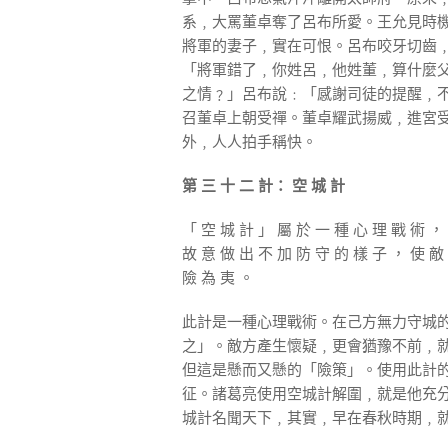
系﹐大罵董卓奪了呂布所愛。王允見時
將軍的妻子﹐實在可恨。呂布咬牙切齒﹐
「將軍錯了﹐你姓呂﹐他姓董﹐算什麼
之情﹖」呂布說﹕「感謝司徒的提醒﹐
召董卓上朝受禪。董卓耀武揚威﹐進宮
外﹐人人拍手稱快。
第 三 十 二 計： 空 城 計
「 空 城 計 」 屬 於 一 種 心 理 戰 術 ，
故 意 做 出 不 加 防 守 的 樣 子 ， 使 敵
險 為 夷 。
此計是一種心理戰術。在己方無力守城
之」。敵方產生懷疑﹐更會猶豫不前﹐
但這是懸而又懸的「險策」。使用此計
征。諸葛亮使用空城計解圍﹐就是他充
城計名聞天下﹐其實﹐早在春秋時期﹐