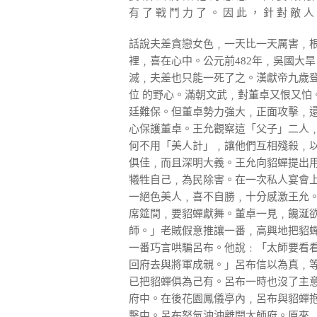
有 了 戰 鬥 力 了 。 因 此 ， 針 對 敵 人
話說夫差貪戀女色﹐一天比一天厲害﹐
裡﹐喜在心中。公元前482年﹐吳國大
滅﹐夫差也只能一死了之。漢獻帝九歲
位 的野心。滿朝文武﹐對董卓又恨又怕
廷難保。但董卓勢力強大﹐正面攻擊﹐
心保護董卓。王允觀察這「父子」二人
何不用「美人計」﹐讓他們互相殘殺﹐
俱佳﹐而且深明大義。王允向貂蟬提出
犧牲自己﹐為民除害。在一次私人宴會
一絕色美人﹐喜不自勝﹐十分感激王允。
席筵間﹐要貂蟬獻舞。董卓一見﹐饞涎
師。」老賊假意推讓一番﹐高興地把貂蟬
一番巧言哄騙呂布。他說﹕「太師要看
回府去與將軍成親。」呂布信以為真﹐
已把貂蟬俱為己有。呂布一時也沒了主
府中。在後花園鳳儀亭內﹐呂布與貂蟬
擊中。呂布怒氣沖沖離開太師府。原來