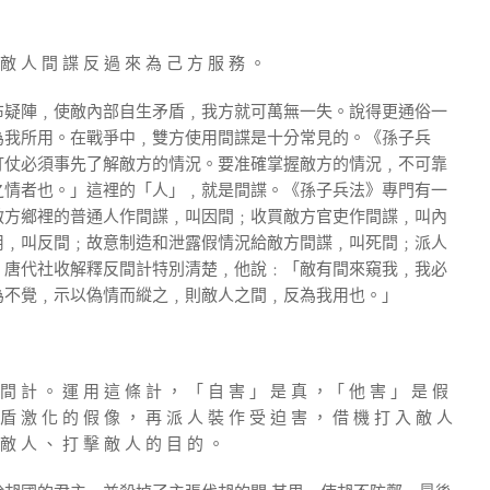
 敵 人 間 諜 反 過 來 為 己 方 服 務 。
布疑陣﹐使敵內部自生矛盾﹐我方就可萬無一失。說得更通俗一
為我所用。在戰爭中﹐雙方使用間諜是十分常見的。《孫子兵
打仗必須事先了解敵方的情況。要准確掌握敵方的情況﹐不可靠
之情者也。」這裡的「人」﹐就是間諜。《孫子兵法》專門有一
敵方鄉裡的普通人作間諜﹐叫因間﹔收買敵方官吏作間諜﹐叫內
用﹐叫反間﹔故意制造和泄露假情況給敵方間諜﹐叫死間﹔派人
。唐代社收解釋反間計特別清楚﹐他說﹕「敵有間來窺我﹐我必
為不覺﹐示以偽情而縱之﹐則敵人之間﹐反為我用也。」
 間 計 。 運 用 這 條 計 ， 「 自 害 」 是 真 ，「 他 害 」 是 假
 盾 激 化 的 假 像 ， 再 派 人 裝 作 受 迫 害 ， 借 機 打 入 敵 人
 敵 人 、 打 擊 敵 人 的 目 的 。