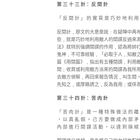
第 三 十 三 計： 反 間 計
「 反 間 計 」 的 實 質 是 巧 妙 地 利 用
反間計﹐原文的大意是說﹕在疑陣中再
些﹐就是巧妙地利用敵人的間諜反過來
法》就特別強調間諜的作用﹐認為將帥
鬼神﹐不可靠經驗﹐「必取于人﹐知敵
篇《用間篇》﹐指出有五種間諜﹐利用
間﹔收買或利用敵方派來的間諜為我所
去敵方偵察﹐再回來報告情況﹐叫生間
先知之﹐或厚賂誘之﹐反為我用﹔或佯
第 三 十 四 計： 苦 肉 計
「 苦 肉 計 」 是 一 種 特 殊 做 法 的 離
， 以 真 亂 假 。 己 方 要 做 成 內 部 矛
內 部 進 行 間 諜 活 動 ， 以 達 到 操 縱