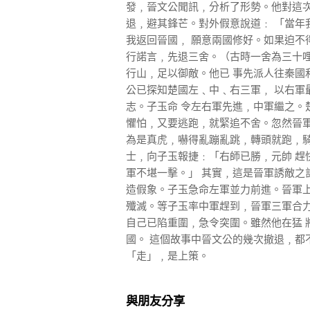
發﹐晉文公聞訊﹐分析了形勢。他對這次
退﹐避其鋒芒。對外假意說道﹕ 「當年
我返回晉國﹐ 願意兩國修好。如果迫不
行諾言﹐先退三舍。（古時一舍為三十哩
行山﹐足以御敵。他已 事先派人往秦國
公已探知楚國左﹑中﹑右三軍﹐ 以右軍
志。子玉命 令左右軍先進﹐中軍繼之。
懼怕﹐又要逃跑﹐就緊追不舍。忽然晉軍
為是真虎﹐嚇得亂蹦亂跳﹐轉頭就跑﹐騎
士﹐向子玉報捷﹕「右師已勝﹐元帥 趕
軍不堪一擊。」 其實﹐這是晉軍誘敵之
造假象。子玉急命左軍並力前進。晉軍上
殲滅。等子玉率中軍趕到﹐晉軍三軍合力
自己已陷重圍﹐急令突圍。雖然他在猛 
國。 這個故事中晉文公的幾次撤退﹐都
「走」﹐是上策。
與朋友分享