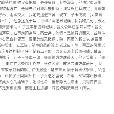
戰爭的勝 敗沒有把握﹐楚強晉弱﹐其勢洶洶﹐他決定暫時後
我被迫逃亡﹐楚國先君對我以禮相待。我曾與他有約定﹐將來如
得已﹐兩國交兵﹐我定先退避三舍。現在﹐子玉伐我﹐我 當實
。）」 他撤退九十哩﹐已到晉國邊界城濮﹐仗著臨黃河﹐靠太
和齊國求助。 于玉率部追到城濮﹐晉文公早已嚴陣以待。晉文
最薄弱﹐右軍前頭為陳﹑蔡士兵﹐他們本是被脅迫而來﹐並無斗
楚右軍直扑晉軍﹐晉軍忽然又撤退﹐陳﹑蔡軍的將官以 為晉軍
中殺出一支軍隊﹐駕車的馬都蒙上 老虎皮。陳﹑蔡軍的戰馬以
兵哪裡控制得 住。楚右軍大敗。晉文公派士兵假扮陳﹑蔡軍
快進兵。」子玉登車一望﹐晉軍後方煙塵蔽天﹐他大笑道﹕「晉
計﹐他們在馬後綁上樹枝﹐來往奔跑﹐故意弄得煙塵蔽日﹐ 制
軍故意打著帥旗﹐往後撤退。楚左軍又 陷于晉國伏擊圈﹐又遭
﹐已把子玉團團圍 住。子玉這才發現﹐右軍﹑左軍都已被殲﹐
將成大心的護衛下﹐逃得性命﹐但部隊喪亡慘重﹐只得悻悻回
不是消極逃跑﹐而是主動退卻﹐尋找或製造戰機。所以﹐