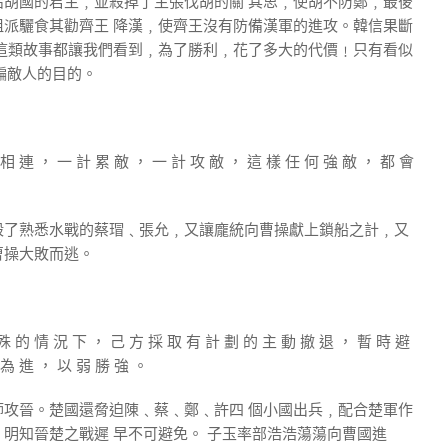
胡國的君主﹐並殺掉了主張伐胡的關 其思﹐使胡不防鄭﹐最後
派驪食其勸齊王 降漢﹐使齊王沒有防備漢軍的進攻。韓信果斷
這類故事都讓我們看到﹐為了勝利﹐花了多大的代價﹗只有看似
騙敵人的目的。
 相 連 ， 一 計 累 敵 ， 一 計 攻 敵 ， 這 樣 任 何 強 敵 ， 都 會
殺了熟悉水戰的蔡瑁﹑張允﹐又讓龐統向曹操獻上鎖船之計﹐又
曹操大敗而逃。
殊 的 情 況 下 ， 己 方 採 取 有 計 劃 的 主 動 撤 退 ， 暫 時 避
 為 進 ， 以 弱 勝 強 。
攻晉。楚國還脅迫陳﹑蔡﹑鄭﹑許四 個小國出兵﹐配合楚軍作
明知晉楚之戰遲 早不可避免。 子玉率部浩浩蕩蕩向曹國進