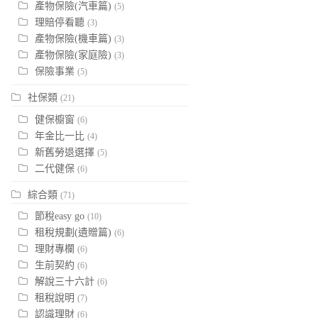
產物保險(汽車篇)
(5)
理賠停看聽
(3)
產物保險(機車篇)
(3)
產物保險(家庭險)
(3)
保險事業
(5)
社保類
(21)
健保櫥窗
(6)
年金比一比
(4)
新舊勞退選擇
(5)
二代健保
(6)
綜合類
(71)
節稅easy go
(10)
租稅規劃(遺贈篇)
(6)
理財專欄
(6)
生前契約
(6)
解說三十六計
(6)
租稅說明
(7)
認識理財
(6)