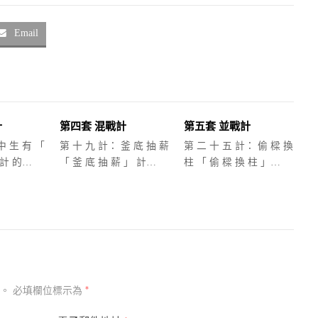
Email
計
第四套 混戰計
第五套 並戰計
中 生 有 「
第 十 九 計： 釜 底 抽 薪
第 二 十 五 計： 偷 樑 換
 計 的…
「 釜 底 抽 薪 」 計…
柱 「 偷 樑 換 柱 」…
*
。
必填欄位標示為