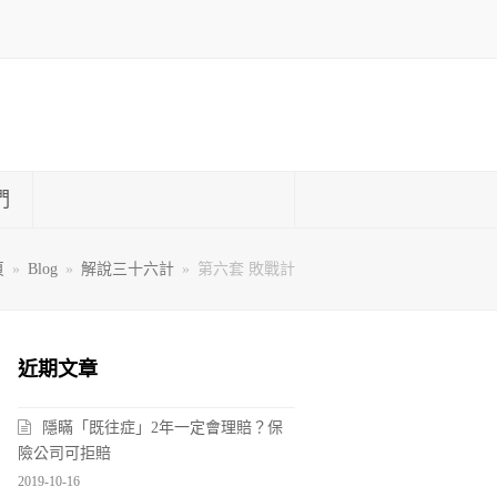
們
頁
»
Blog
»
解說三十六計
»
第六套 敗戰計
近期文章
隱瞞「既往症」2年一定會理賠？保
險公司可拒賠
2019-10-16