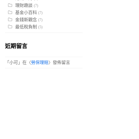
理財趣談
(7)
基金小百科
(7)
金錢新觀念
(7)
最低稅負制
(5)
近期留言
「
小可
」在〈
勞保理賠
〉發佈留言