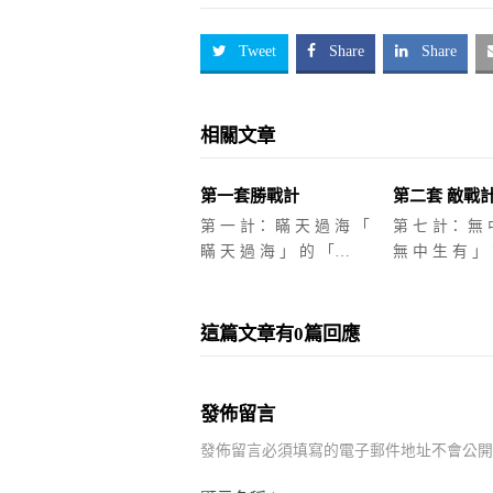
Tweet
Share
Share
相關文章
第一套勝戰計
第二套 敵戰
第 一 計： 瞞 天 過 海 「
第 七 計： 無 
瞞 天 過 海 」 的 「…
無 中 生 有 」
這篇文章有0篇回應
發佈留言
發佈留言必須填寫的電子郵件地址不會公開