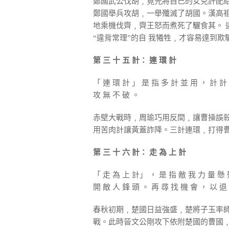
鄭國武公伐胡﹐竟先將自己的女兒許配給
鄭國舉兵攻胡﹐一舉殲滅了胡國。漢高祖
地乘機伐齊﹐齊王怒而煮死了驪食其。 
“違背常理”的自 我犧牲﹐才容易達到欺
第 三 十 五 計： 連 環 計
「 連 環 計 」 是 指 多 計 並 用 ， 計 計
攻 無 不 破 。
赤壁大戰時﹐周瑜巧用反間﹐讓曹操誤
用苦肉計讓黃蓋詐降。三計連環﹐打得
第 三 十 六 計： 走 為 上 計
「 走 為 上 計」 ， 是 指 敵 我 力 量 懸 
開 敵 人 鋒 頭 。 再 尋 找 機 會 ， 以 退
春秋初期﹐楚國日益強盛﹐楚將子玉率師
戰。此時晉文公剛攻下依附楚國的曹國﹐