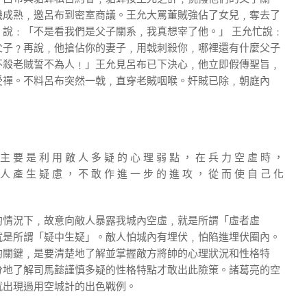
機成熟﹐邀呂布到密室商議。王允大罵董賊強佔了女兒﹐奪去了
說﹕「不是看我們是父子關系﹐我真想宰了他。」 王允忙說﹕
父子﹖再說﹐他搶佔你的妻子﹐用戟刺殺你﹐哪裡還有什麼父子
不殺老賊誓不為人﹗」王允見呂布已下決心﹐他立即假傳聖旨﹐
受禪。不料呂布突然一戟﹐直穿老賊咽喉。奸賊已除﹐朝庭內
 主 要 是 利 用 敵 人 多 疑 的 心 理 弱 點 ， 在 兵 力 空 虛 時 ，
 人 產 生 疑 慮 ， 不 敢 作 進 一 步 的 進 攻 ， 從 而 使 自 己 化
的情況下﹐故意向敵人暴露我城內空虛﹐就是所謂「虛者虛
就是所謂「疑中生疑」。敵人怕城內有埋伏﹐怕陷進埋伏圈內。
的關鍵﹐是要清楚地了解並掌握敵方將帥的心理狀況和性格特
分地了解司馬懿謹慎多疑的性格特點才敢出此險策。諸葛亮的空
就出現過用空城計的出色戰例。