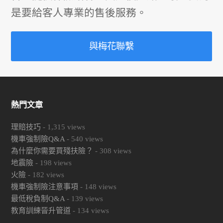
是要給客人專業的售後服務。
與梅花聯繫
熱門文章
理賠技巧
-
1,315
views
機車強制險Q&A
-
540
views
為什麼你需要買殘扶險？
-
308
views
地震險
-
198
views
火險
-
182
views
機車強制險注意事項
-
148
views
最低稅負制Q&A
-
139
views
教育訓練晉升管道
-
134
views