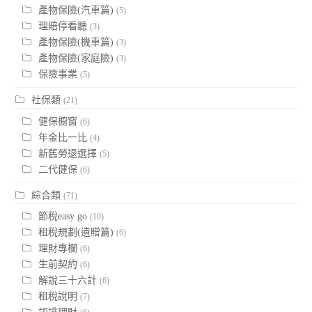
產物保險(汽車篇)
(5)
理賠停看聽
(3)
產物保險(機車篇)
(3)
產物保險(家庭險)
(3)
保險事業
(5)
社保類
(21)
健保櫥窗
(6)
年金比一比
(4)
新舊勞退選擇
(5)
二代健保
(6)
綜合類
(71)
節稅easy go
(10)
租稅規劃(遺贈篇)
(6)
理財專欄
(6)
生前契約
(6)
解說三十六計
(6)
租稅說明
(7)