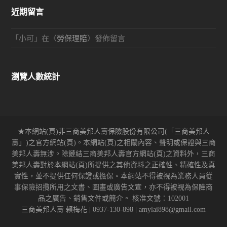
近期留言
「
小可
」在〈
勞保理賠
〉發佈留言
瀏覽人數統計
★本網站(頁)非三商美邦人壽保險股份有限公司(「三商美邦人
壽」)之官方網站(頁)。本網站(頁)之相關內容、聲明或保證與三商
美邦人壽無涉。除鏈結三商美邦人壽官方網站(頁)之資料外，三商
美邦人壽對於本網站(頁)所提供之其他資料之正確性、精確性及真
實性，並不提供任何保證或擔保。本網站不得被視為業務人員從
事保險招攬所用之文書、圖畫或廣告文宣，亦不得被視為保險商
品之廣告、銷售文件或簡介。 核准文號：102001
三商美邦人壽 賴梅花 | 0937-130-898 | amylai898@gmail.com