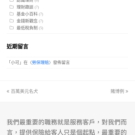
認識理財
(6)
理財趣談
(7)
基金小百科
(7)
金錢新觀念
(7)
最低稅負制
(5)
近期留言
「
小可
」在〈
勞保理賠
〉發佈留言
previous
百萬美元名犬
賭博例
next
post:
post:
我們最重要的職務就是服務客戶，對我們而
言，提供保險給客人只是個起點，最重要的