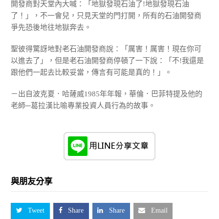
開發商對天堂內大喊：「地獄發現石油了!地獄發現石油
了！」，不一會兒，只見天堂的門打開，所有的石油開發商
爭先恐後地往地獄奔去。
聖彼得驚訝地對老石油開發商說：「厲害！厲害！現在你可
以進去了」，但是老石油開發商停頓了一下說：「不!我還是
跟他們一起去比較妥當，傳言有可能是真的！」。
－出自波克夏．哈薩威1985年年報，華倫．巴菲特提及他的
老師─葛拉漢比喻專業投資人員行為的故事。
與朋友分享
Tweet
Share
Share
Email