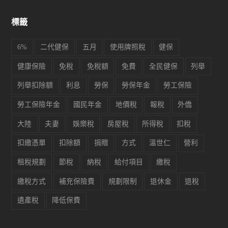
標籤
6%
二代健保
五月
使用牌照稅
健保
健康保險
免稅
免稅額
免費
全民健保
列舉
列舉扣除額
利息
勞保
勞保年金
勞工保險
勞工保險年金
國民年金
地價稅
報稅
外僑
大陸
夫妻
娛樂稅
房屋稅
所得稅
扣稅
扣繳憑單
扣除額
捐贈
方式
溫世仁
營利
租稅規劃
節稅
納稅
給付項目
繳稅
繳稅方式
補充保險費
規劃限制
退休金
退稅
遺產稅
降低保費