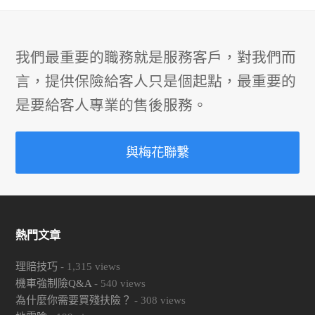
post:
post:
我們最重要的職務就是服務客戶，對我們而
言，提供保險給客人只是個起點，最重要的
是要給客人專業的售後服務。
與梅花聯繫
熱門文章
理賠技巧
-
1,315
views
機車強制險Q&A
-
540
views
為什麼你需要買殘扶險？
-
308
views