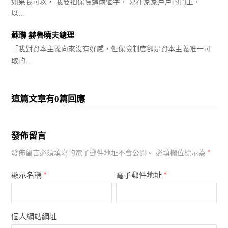
如果我可以， 我要把保險這兩個字， 寫在家家戶戶的門上，
以…
蘇聯 赫魯曉夫總理
「我對資本主義向來沒有好感，但保險制度卻是資本主義唯一可
取的…
這篇文章有0篇回應
發佈留言
*
發佈留言必須填寫的電子郵件地址不會公開。
必填欄位標示為
顯示名稱
*
電子郵件地址
*
個人網站網址