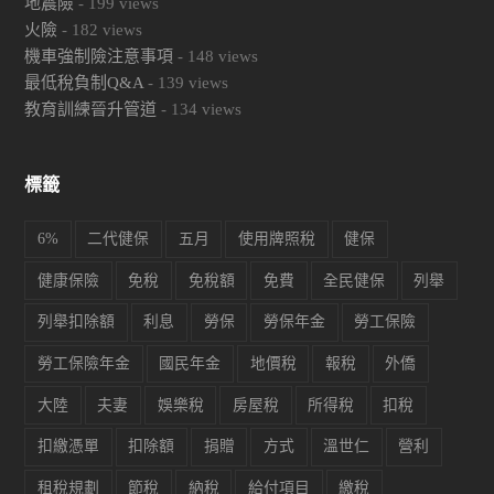
地震險
-
199
views
火險
-
182
views
機車強制險注意事項
-
148
views
最低稅負制Q&A
-
139
views
教育訓練晉升管道
-
134
views
標籤
6%
二代健保
五月
使用牌照稅
健保
健康保險
免稅
免稅額
免費
全民健保
列舉
列舉扣除額
利息
勞保
勞保年金
勞工保險
勞工保險年金
國民年金
地價稅
報稅
外僑
大陸
夫妻
娛樂稅
房屋稅
所得稅
扣稅
扣繳憑單
扣除額
捐贈
方式
溫世仁
營利
租稅規劃
節稅
納稅
給付項目
繳稅