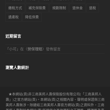
繳稅方式
補充保險費
規劃限制
退休金
退稅
遺產稅
降低保費
近期留言
「
小可
」在〈
勞保理賠
〉發佈留言
瀏覽人數統計
★本網站(頁)非三商美邦人壽保險股份有限公司(「三商美邦人
壽」)之官方網站(頁)。本網站(頁)之相關內容、聲明或保證與三商
美邦人壽無涉。除鏈結三商美邦人壽官方網站(頁)之資料外，三商