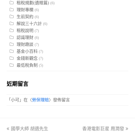
租稅規劃(遺贈篇)
(6)
理財專欄
(6)
生前契約
(6)
解說三十六計
(6)
租稅說明
(7)
認識理財
(6)
理財趣談
(7)
基金小百科
(7)
金錢新觀念
(7)
最低稅負制
(5)
近期留言
「
小可
」在〈
勞保理賠
〉發佈留言
previous
國學大師 胡適先生
香港電影巨星 周潤發
next