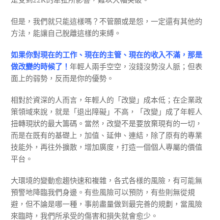
是受到22K的牽扯所影響，難以大幅突破。
但是，我們就只能這樣嗎？不管願或是怨，一定還有其他的
方法，能讓自己脫離這樣的束縛。
如果你對現在的工作、現在的主管、現在的收入不滿，那是
做改變的時候了！
年輕人兩手空空，沒錢沒勢沒人脈；但表
面上的弱勢，反而是你的優勢。
相對於資深的人而言，年輕人的「改變」成本低；在企業政
策領域來說，就是「退出障礙」不高，「改變」成了年輕人
扭轉現狀的最大籌碼。當然，改變不是要放棄現有的一切，
而是在既有的基礎上，加值、延伸、連結，除了原有的專業
技能外，再往外擴散，增加廣度，打造一個個人專屬的價值
平台。
大環境的變動愈趨快速和複雜，各式各樣的風險，有可能無
預警地降臨我們身邊。有些風險可以預防，有些則無從規
避，但不論是哪一種，事前盡量做到最完善的規劃，當風險
來臨時，我們所承受的傷害和損失就會愈少。