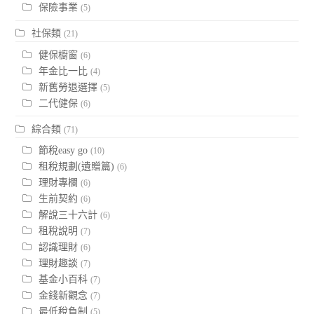
保險事業
(5)
社保類
(21)
健保櫥窗
(6)
年金比一比
(4)
新舊勞退選擇
(5)
二代健保
(6)
綜合類
(71)
節稅easy go
(10)
租稅規劃(遺贈篇)
(6)
理財專欄
(6)
生前契約
(6)
解說三十六計
(6)
租稅說明
(7)
認識理財
(6)
理財趣談
(7)
基金小百科
(7)
金錢新觀念
(7)
最低稅負制
(5)