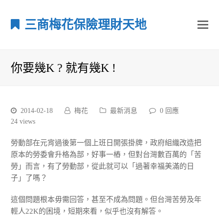
三商梅花保險理財天地
你要幾K ? 就有幾K !
2014-02-18
梅花
最新消息
0 回應
24
views
勞動部在元宵過後第一個上班日開張掛牌，政府組織改造把
原本的勞委會升格為部，好事一樁，但對台灣數百萬的「苦
勞」而言，有了勞動部，從此就可以「過著幸福美滿的日
子」了嗎？
這個問題根本毋需回答，甚至不成為問題。但台灣苦勞及年
輕人22K的困境，短期來看，似乎也沒有解答。