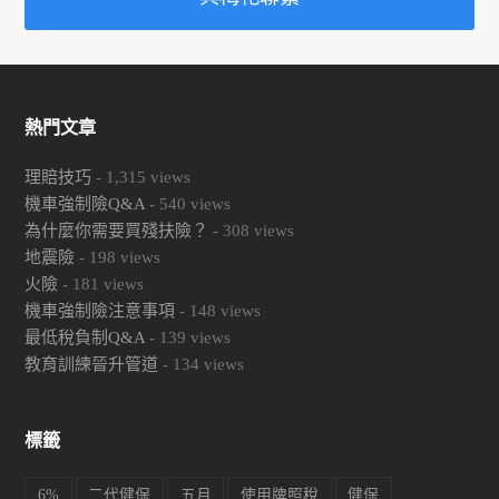
熱門文章
理賠技巧
-
1,315
views
機車強制險Q&A
-
540
views
為什麼你需要買殘扶險？
-
308
views
地震險
-
198
views
火險
-
181
views
機車強制險注意事項
-
148
views
最低稅負制Q&A
-
139
views
教育訓練晉升管道
-
134
views
標籤
6%
二代健保
五月
使用牌照稅
健保