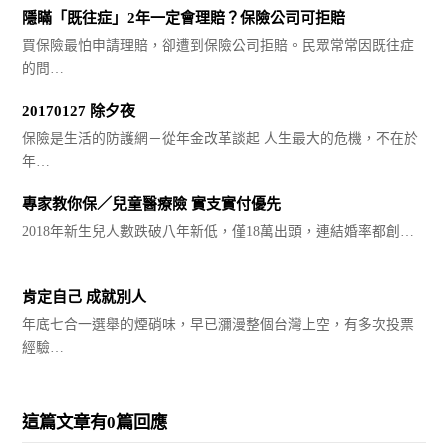
隱瞞「既往症」2年一定會理賠？保險公司可拒賠
買保險最怕申請理賠，卻遭到保險公司拒賠。民眾常常因既往症
的問…
20170127 除夕夜
保險是生活的防護網－從年金改革談起 人生最大的危機，不在於
年…
專家教你保／兒童醫療險 實支實付優先
2018年新生兒人數跌破八年新低，僅18萬出頭，連結婚率都創…
肯定自己 成就別人
年底七合一選舉的煙硝味，早已瀰漫整個台灣上空，有多次投票
經驗…
這篇文章有0篇回應