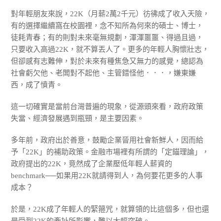
對年輕朋友來說，22K（月薪2萬2千元）彷彿成了收入天險，
有的選擇繼續窩在校園裡，念不知所為何來的碩士、博士，
徒耗青春；有的則對未來毫無規劃，渾渾噩噩、得過且過，
只要收入高過22K，就不算丟人了。更多的年輕人胸懷壯志，
但卻感有志難伸，對於未來有種焦急又無力的感覺，總認為
社會虧欠他、老闆對不起他、主管錯怪他．．．，嫌東嫌
西，成了憤青。
這一切確實是當前台灣普遍的現象，從源頭來看，政府政策
失當、經濟發展遇到瓶頸，是主要因素。
多年前，政府出於善意，鼓勵企業晉用社會新鮮人，因而給
予「22K」的補助政策。金融市場裡有所謂的「定錨理論」，
政府提出的22K，竟然成了企業壓低年輕人薪資的
benchmark──如果用22K就請得到人，為何要花更多的人事
成本？
於是，22K成了年輕人的緊箍咒，就算領的比這個多，但也還