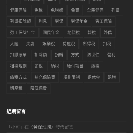
健康保險
免稅
免稅額
免費
全民健保
列舉
列舉扣除額
利息
勞保
勞保年金
勞工保險
勞工保險年金
國民年金
地價稅
報稅
外僑
大陸
夫妻
娛樂稅
房屋稅
所得稅
扣稅
扣繳憑單
扣除額
捐贈
方式
溫世仁
營利
租稅規劃
節稅
納稅
給付項目
繳稅
繳稅方式
補充保險費
規劃限制
退休金
退稅
遺產稅
降低保費
近期留言
「
小可
」在〈
勞保理賠
〉發佈留言